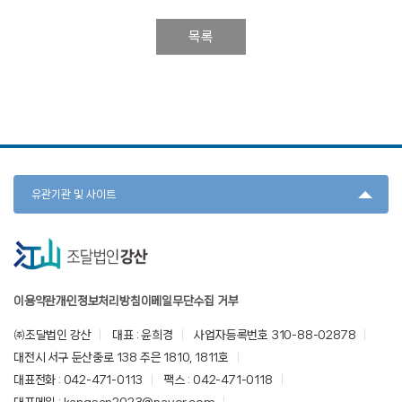
목록
유관기관 및 사이트
이용약관
개인정보처리방침
이메일무단수집 거부
㈜조달법인 강산
대표 : 윤희경
사업자등록번호 310-88-02878
대전시 서구 둔산중로 138 주은 1810, 1811호
대표전화 : 042-471-0113
팩스 : 042-471-0118
대표메일 : kangsan2023@naver.com