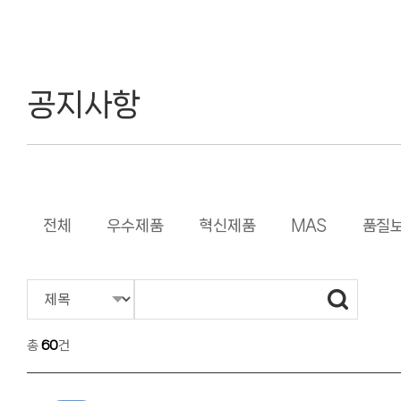
공지사항
전체
우수제품
혁신제품
MAS
품질
총
60
건